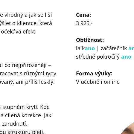
 vhodný a jak se liší
Cena:
šlet o klientce, která
3 925,-
 očekává efekt
Obtížnost:
laik
ano
| začátečník
a
středně pokročilý
ano
|
l co nejpřirozeněji –
 pracovat s různými typy
Forma výuky:
aný, ani příliš lesklý.
V učebně i online
m stupněm krytí. Kde
a cílená korekce. Jak
, zarudnutí,
u strukturu pleti.