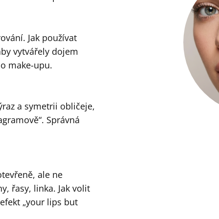
ování. Jak používat
aby vytvářely dojem
ého make-upu.
raz a symetrii obličeje,
stagramově“. Správná
 otevřeně, ale ne
, řasy, linka. Jak volit
efekt „your lips but