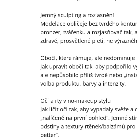
Jemný sculpting a rozjasnění
Modelace obličeje bez tvrdého kontur
bronzer, tvářenku a rozjasňovač tak, 
zdravé, prosvětlené pleti, ne výrazn
Obočí, které rámuje, ale nedominuje
Jak upravit obočí tak, aby podpořilo vý
ale nepůsobilo příliš tvrdě nebo „in
volba produktu, barvy a intenzity.
Oči a rty v no-makeup stylu
Jak líčit oči tak, aby vypadaly svěže a
„nalíčeně na první pohled“. Jemné stíny
odstíny a textury rtěnek/balzámů pro 
better“.