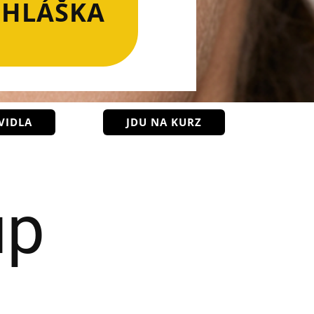
IHLÁŠKA
VIDLA
JDU NA KURZ
up