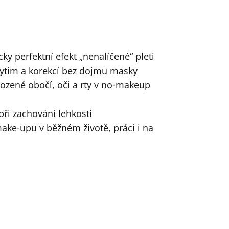
cky perfektní efekt „nenalíčené“ pleti
rytím a korekcí bez dojmu masky
rozené obočí, oči a rty v no-makeup
 při zachování lehkosti
ake-upu v běžném životě, práci i na