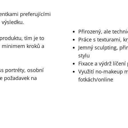
ientkami preferujícími
 výsledku.
Přirozený, ale techni
 produktu, tím je to
Práce s texturami, k
t s minimem kroků a
Jemný sculpting, při
stylu
Fixace a výdrž líčení
ss portréty, osobní
Využití no-makeup m
je požadavek na
fotkách/online