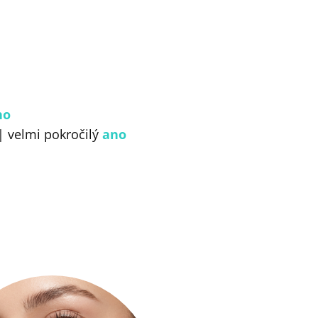
no
 velmi pokročilý
ano