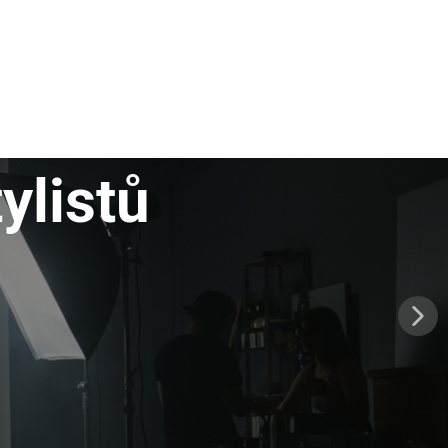
tylistů