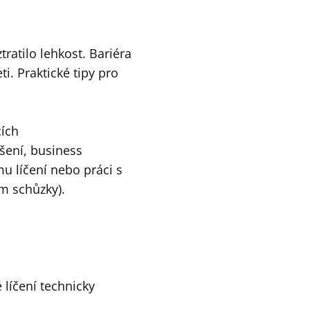
ztratilo lehkost. Bariéra
ti. Praktické tipy pro
ích
šení, business
u líčení nebo práci s
m schůzky).
é líčení technicky