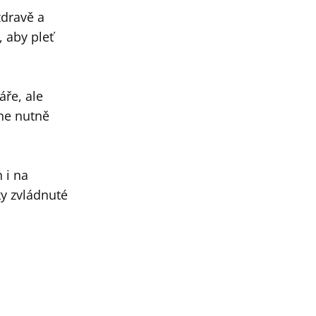
dravě a
, aby pleť
áře, ale
 ne nutně
 i na
ky zvládnuté