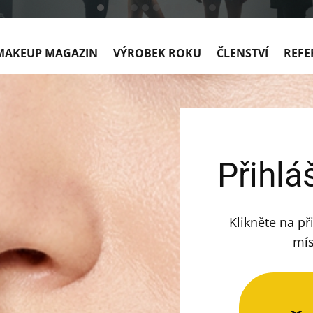
MAKEUP MAGAZIN
VÝROBEK ROKU
ČLENSTVÍ
REFE
Přihlá
Klikněte na př
mís