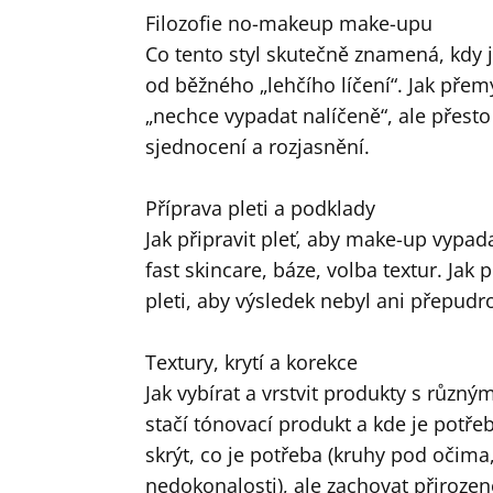
Filozofie no-makeup make-upu
Co tento styl skutečně znamená, kdy je
od běžného „lehčího líčení“. Jak přemý
„nechce vypadat nalíčeně“, ale přesto
sjednocení a rozjasnění.
Příprava pleti a podklady
Jak připravit pleť, aby make-up vypada
fast skincare, báze, volba textur. Jak
pleti, aby výsledek nebyl ani přepudrov
Textury, krytí a korekce
Jak vybírat a vrstvit produkty s různý
stačí tónovací produkt a kde je potřeb
skrýt, co je potřeba (kruhy pod očima
nedokonalosti), ale zachovat přirozeno