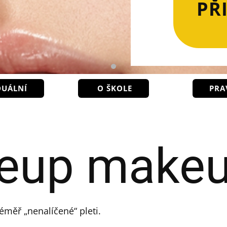
PŘ
DUÁLNÍ
O ŠKOLE
PRA
eup make
éměř „nenalíčené“ pleti.